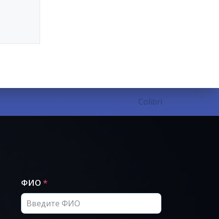
eated for free using WordPress and
Colibri
ФИО
*