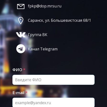
fpkp@dop.mrsu.ru
Саранск, ул. Большевистская 68/1
Группа ВК
Канал Telegram
ФИО
*
E-mail
*