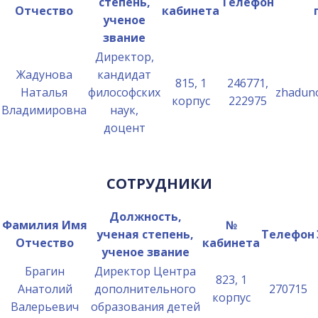
степень,
Телефон
Отчество
кабинета
ученое
звание
Директор,
Жадунова
кандидат
815, 1
246771,
Наталья
философских
zhadun
корпус
222975
Владимировна
наук,
доцент
СОТРУДНИКИ
Должность,
Фамилия Имя
№
ученая степень,
Телефон
Отчество
кабинета
ученое звание
Брагин
Директор Центра
823, 1
Анатолий
дополнительного
270715
корпус
Валерьевич
образования детей