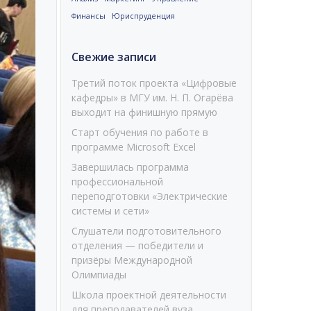
Финансы
Юриспруденция
Свежие записи
Третий поток проекта «Цифровые
кафедры» в МГУ им. Н. П. Огарёва
выходит на финишную прямую
Старт обучения по работе в
программе Microsoft Excel
Завершилась программа
профессиональной
переподготовки «Электрические
системы и сети»
Слушатели подготовительного
отделения — победители и
призёры Международной
Олимпиады
Школа проектной деятельности
для преподавателей вуза