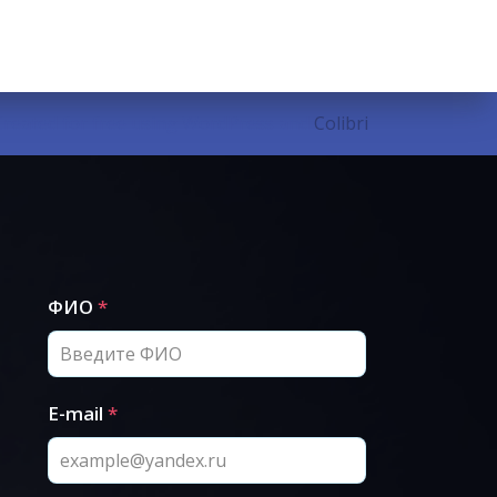
eated for free using WordPress and
Colibri
ФИО
*
E-mail
*