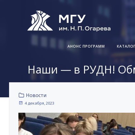
Перейти
к
содержимому
АНОНС ПРОГРАММ
КАТАЛО
Наши — в РУДН! Об
Новости
4 декабря, 2023