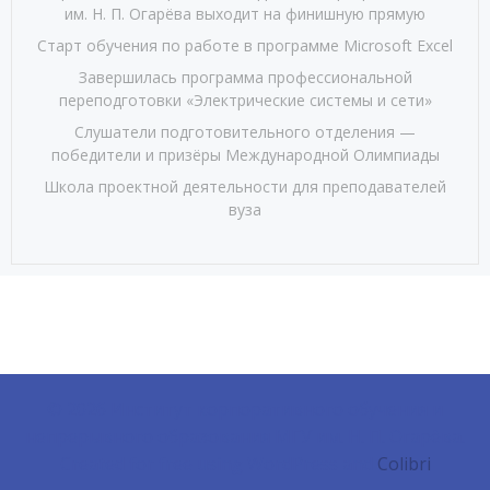
им. Н. П. Огарёва выходит на финишную прямую
Старт обучения по работе в программе Microsoft Excel
Завершилась программа профессиональной
переподготовки «Электрические системы и сети»
Слушатели подготовительного отделения —
победители и призёры Международной Олимпиады
Школа проектной деятельности для преподавателей
вуза
© 2026 Институт корпоративного обучения и
непрерывного образования МГУ им. Н. П. Огарёва.
Created for free using WordPress and
Colibri