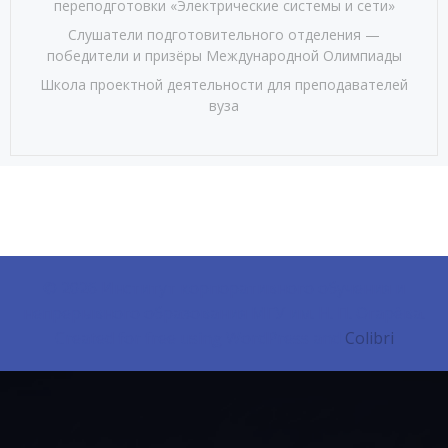
переподготовки «Электрические системы и сети»
Слушатели подготовительного отделения —
победители и призёры Международной Олимпиады
Школа проектной деятельности для преподавателей
вуза
© 2026 Институт корпоративного обучения и
непрерывного образования МГУ им. Н. П. Огарёва.
Created for free using WordPress and
Colibri