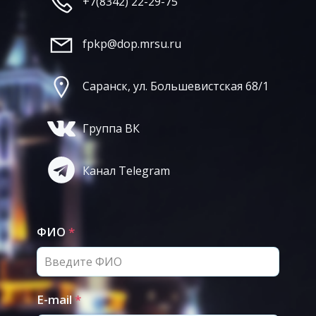
+7(8342) 22-29-75
fpkp@dop.mrsu.ru
Саранск, ул. Большевистская 68/1
Группа ВК
Канал Telegram
ФИО
*
E-mail
*