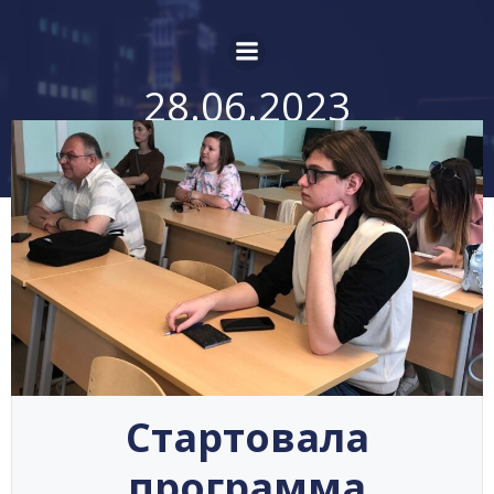
Перейти
к
содержимому
28.06.2023
Стартовала
программа