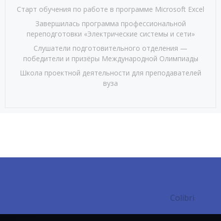
Старт обучения по работе в программе Microsoft Excel
Завершилась программа профессиональной
переподготовки «Электрические системы и сети»
Слушатели подготовительного отделения —
победители и призёры Международной Олимпиады
Школа проектной деятельности для преподавателей
вуза
© 2026 Институт корпоративного обучения и
непрерывного образования МГУ им. Н. П. Огарёва.
Created for free using WordPress and
Colibri