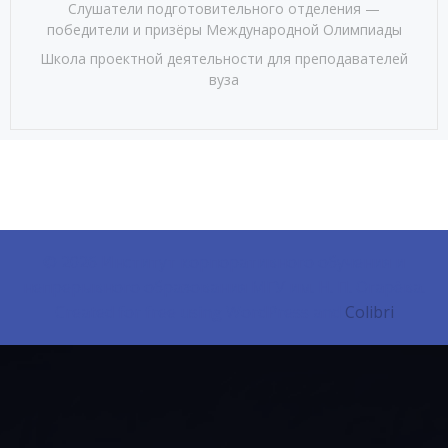
Слушатели подготовительного отделения —
победители и призёры Международной Олимпиады
Школа проектной деятельности для преподавателей
вуза
© 2026 Институт корпоративного обучения и
непрерывного образования МГУ им. Н. П. Огарёва.
Created for free using WordPress and
Colibri